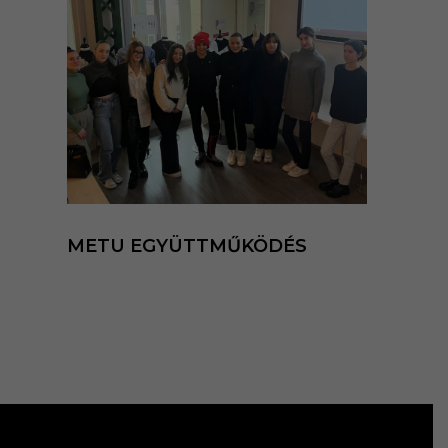
METU EGYÜTTMŰKÖDÉS