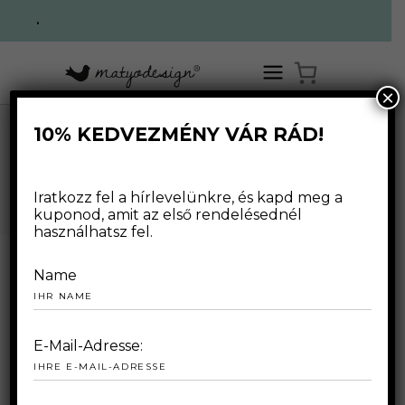
.
×
10% KEDVEZMÉNY VÁR RÁD!
UNCATEGORIZED
Iratkozz fel a hírlevelünkre, és kapd meg a
kuponod, amit az első rendelésednél
használhatsz fel.
Name
2025.03.21.
E-Mail-Adresse: