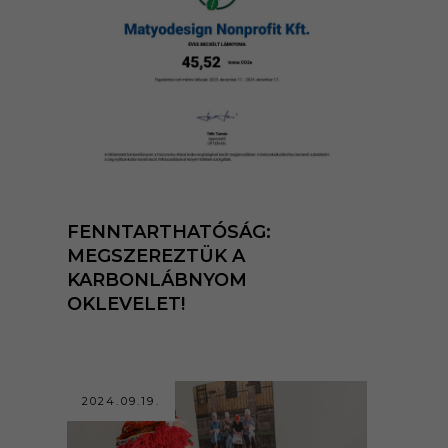
FENNTARTHATÓSÁG:
MEGSZEREZTÜK A
KARBONLÁBNYOM
OKLEVELET!
2024.09.19.