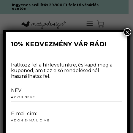
Ingyenes szállítás 29.900 Ft feletti vásárlás
esetén!
×
10% KEDVEZMÉNY VÁR RÁD!
HOME
/
SHOP
SHOP
Iratkozz fel a hírlevelünkre, és kapd meg a
kuponod, amit az első rendelésednél
használhatsz fel.
NÉV
FÉRFIAKNAK
HOME
KIEGÉSZÍTŐ
E-mail cím:
NŐKNEK
PONCSÓK
RUHÁK