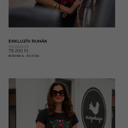
EXKLUZÍV RUHÁK
99 000
Ft
79 200
Ft
NŐKNEK
,
RUHÁK