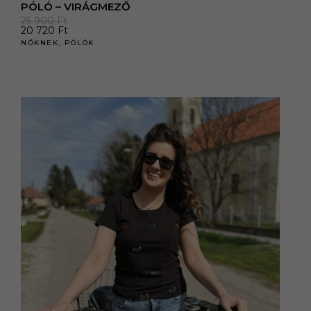
PÓLÓ – VIRÁGMEZŐ
25 900
Ft
20 720
Ft
NŐKNEK
,
PÓLÓK