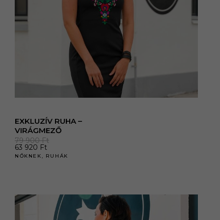
EXKLUZÍV RUHA –
VIRÁGMEZŐ
79 900
Ft
63 920
Ft
NŐKNEK
,
RUHÁK