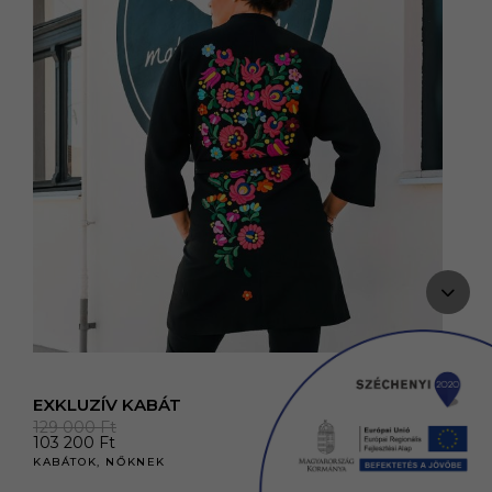
EXKLUZÍV KABÁT
129 000
Ft
103 200
Ft
KABÁTOK
,
NŐKNEK