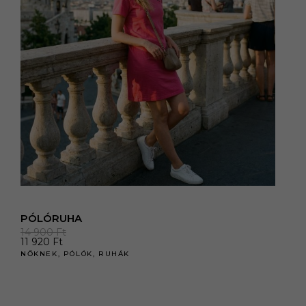
PÓLÓRUHA
14 900
Ft
11 920
Ft
NŐKNEK
,
PÓLÓK
,
RUHÁK