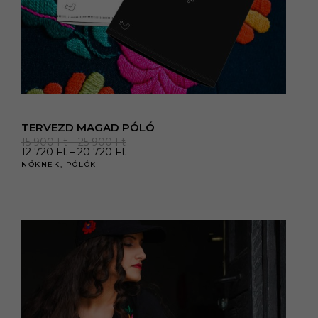
TERVEZD MAGAD PÓLÓ
Ártartomány:
15 900
Ft
–
25 900
Ft
15
Ártartomány:
12 720
Ft
–
20 720
Ft
900 Ft
12
NŐKNEK
,
PÓLÓK
-
720 Ft
25
-
900 Ft
20
720 Ft