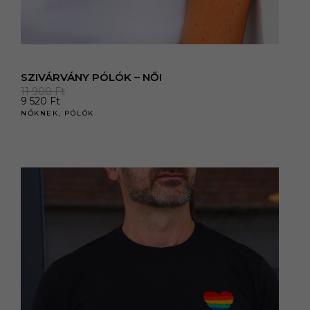
SZIVÁRVÁNY PÓLÓK – NŐI
11 900
Ft
9 520
Ft
NŐKNEK
,
PÓLÓK