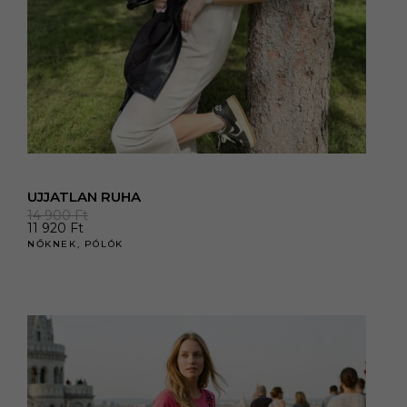
UJJATLAN RUHA
14 900
Ft
11 920
Ft
NŐKNEK
,
PÓLÓK