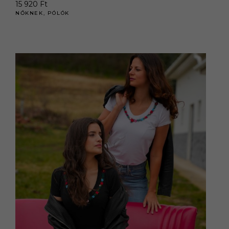
15 920
Ft
NŐKNEK
,
PÓLÓK