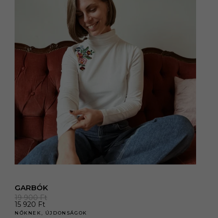
GARBÓK
19 900
Ft
15 920
Ft
NŐKNEK
,
ÚJDONSÁGOK