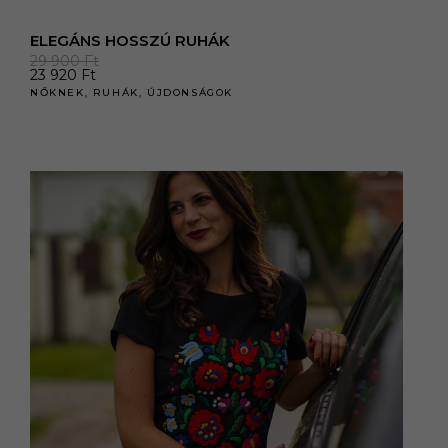
ELEGÁNS HOSSZÚ RUHÁK
29 900
Ft
23 920
Ft
NŐKNEK
,
RUHÁK
,
ÚJDONSÁGOK