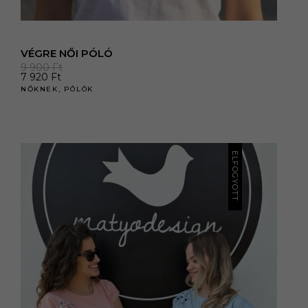
VÉGRE NŐI PÓLÓ
9 900
Ft
7 920
Ft
NŐKNEK
,
PÓLÓK
ELFOGYOTT