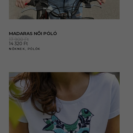
MADARAS NŐI PÓLÓ
17 900
Ft
14 320
Ft
NŐKNEK
,
PÓLÓK