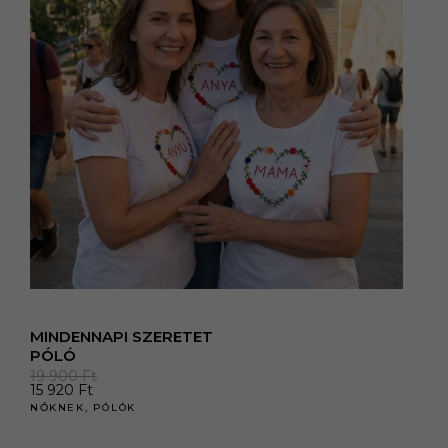
MINDENNAPI SZERETET
PÓLÓ
19 900
Ft
15 920
Ft
NŐKNEK
,
PÓLÓK