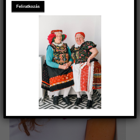
PULÓVEREK
MELLÉNYEK
OUTLET
ZERO WASTE