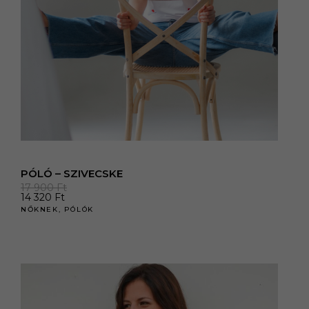
PÓLÓ – SZIVECSKE
17 900
Ft
14 320
Ft
NŐKNEK
,
PÓLÓK