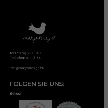
Tel:+36(70)775-8840
(zwischen 8 und 16 Uhr)
info@matyodesign.hu
FOLGEN SIE UNS!
Facebook
Instagram
YouTube
TikTok