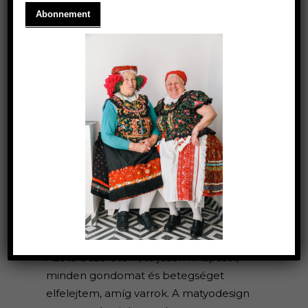
NAGY MÁRIA, HÍMZŐNŐ
1951 októberében születtem egyszerű
parasztcsaládba. Édesanyám és
nagymamám adott először hímzőtűt a
kezembe, amikor nyolcéves voltam.
Azóta is szeretem, teljesen kikapcsol,
minden gondomat és betegséget
elfelejtem, amíg varrok. A matyodesign