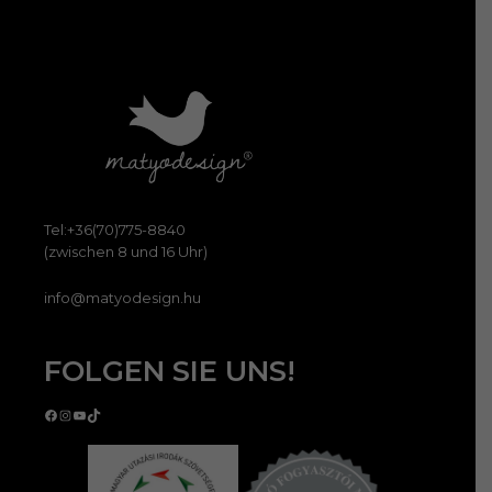
Tel:+36(70)775-8840
(zwischen 8 und 16 Uhr)
info@matyodesign.hu
FOLGEN SIE UNS!
Facebook
Instagram
YouTube
TikTok