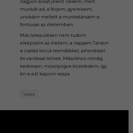
nagyon sokat jelent nekem, mert
munkát ad, a férjem, gyerekeim,
unokáim mellett a munkatársaim is
fontosak az életemben.
Más településen nem tudom
elképzelni az életem, a napjaim Tardon
a család körüli teendőkkel, pihenéssel
és varrással telnek. Másokhoz mindig
kedvesen, mosolyogva közeledem, így
én is ezt kapom vissza.
Vissza