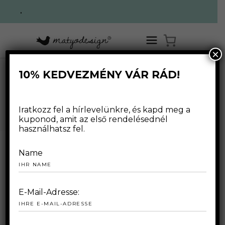
.
×
10% KEDVEZMÉNY VÁR RÁD!
,
HOME
/
WEBSHOP
/
FÜR FRAUEN
KLEIDUNG
/
EXKLUSIVES KLEID – BLUMENFELD
Iratkozz fel a hírlevelünkre, és kapd meg a
WEBSHOP
kuponod, amit az első rendelésednél
használhatsz fel.
Name
E-Mail-Adresse: