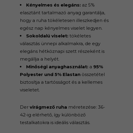
Kényelmes és elegáns:
az 5%
elasztánt tartalmazó anyag garantálja,
hogy a ruha tökéletesen illeszkedjen és
egész nap kényelmes viselet legyen.
Sokoldalú viselet:
tökéletes
választás ünnepi alkalmakra, de egy
elegáns hétköznapi szett részeként is
megállja a helyét.
Minőségi anyaghasználat:
a
95%
Polyester und 5% Elastan
összetétel
biztosítja a tartósságot és a kellemes
viseletet.
Der
virágmező ruha
méretezése: 36-
42-ig elérhető, így különböző
testalkatokra is ideális választás.