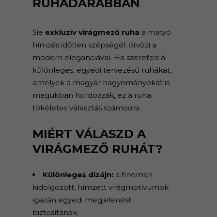
RUHADARABBAN
Sie
exkluzív virágmező ruha
a matyó
hímzés időtlen szépségét ötvözi a
modern eleganciával. Ha szereted a
különleges, egyedi tervezésű ruhákat,
amelyek a magyar hagyományokat is
magukban hordozzák, ez a ruha
tökéletes választás számodra.
MIÉRT VÁLASZD A
VIRÁGMEZŐ RUHÁT?
Különleges dizájn:
a finoman
kidolgozott, hímzett virágmotívumok
igazán egyedi megjelenést
biztosítanak.