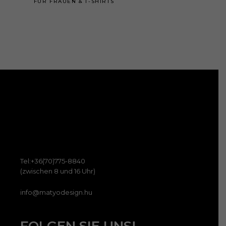
FÜR FRAUEN
&
T-SHIRTS
auf
€ 75
bis
auf.
der
€ 60
Die
Prod
Opti
gewä
könn
werd
auf
der
Prod
gewä
werd
Tel:+36(70)775-8840
(zwischen 8 und 16 Uhr)
info@matyodesign.hu
FOLGEN SIE UNS!