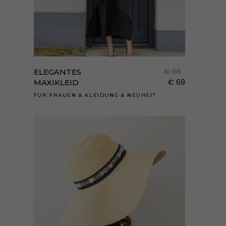
Dies
Prod
weist
€
86
ELEGANTES
mehr
€
69
MAXIKLEID
Varia
FÜR FRAUEN
&
KLEIDUNG
&
NEUHEIT
auf.
Die
Opti
könn
auf
der
Prod
gewä
werd