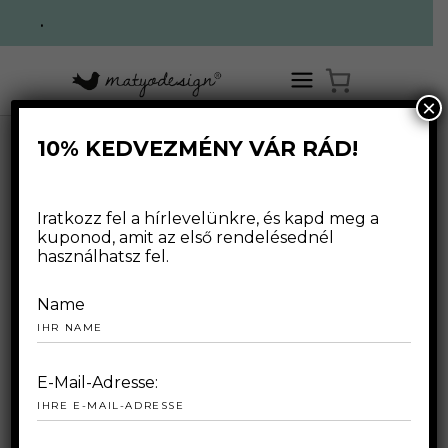
.
×
10% KEDVEZMÉNY VÁR RÁD!
HOME
/
WEBSHOP
/
ZUBEHÖR
/
TASCHE
WEBSHOP
Iratkozz fel a hírlevelünkre, és kapd meg a
kuponod, amit az első rendelésednél
használhatsz fel.
Name
E-Mail-Adresse: