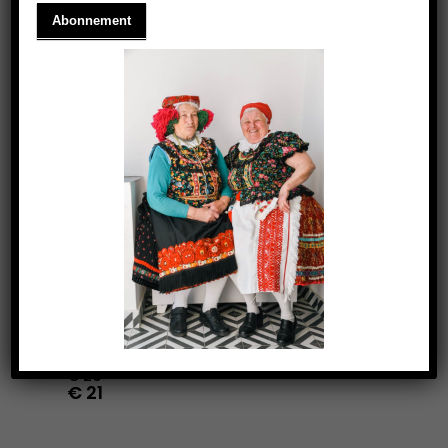
TASCHE
€
26
€
21