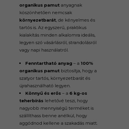
organikus pamut
anyagnak
köszönhetően nemcsak
környezetbarát
, de kényelmes és
tartós is. Az egyszerű, praktikus
kialakítás minden alkalomra ideális,
legyen szó vásárlásról, strandolásról
vagy napi használatról.
Fenntartható anyag
– a
100%
organikus pamut
biztosítja, hogy a
szatyor tartós, környezetbarát és
újrahasználható legyen.
Könnyű és erős
– a
6 kg-os
teherbírás
lehetővé teszi, hogy
nagyobb mennyiségű terméket is
szállíthass benne anélkül, hogy
aggódnod kellene a szakadás miatt.