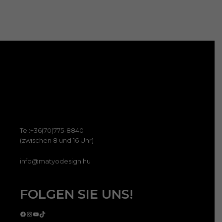
werd
Opti
könn
auf
der
Prod
gewä
werd
Tel:+36(70)775-8840
(zwischen 8 und 16 Uhr)
info@matyodesign.hu
FOLGEN SIE UNS!
Facebook
Instagram
YouTube
TikTok