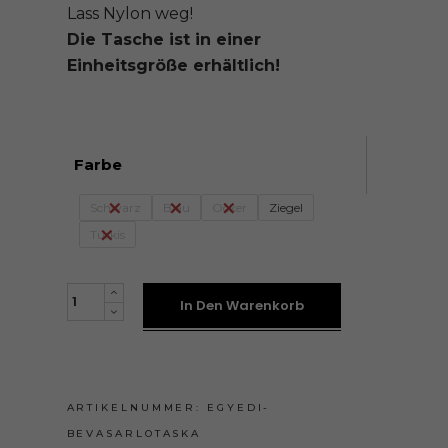
Lass Nylon weg!
Die Tasche ist in einer
Einheitsgröße erhältlich!
Farbe
Schwarz
Blau
Ocker
Ziegel
Türkis
SZATYOR
In Den Warenkorb
quantity
ARTIKELNUMMER:
EGYEDI-
BEVASARLOTASKA