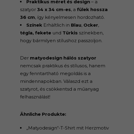
Praktikus méret és design
– a
szatyor
34 x 34 cm-es
, a
fülek hossza
36 cm
, így kényelmesen hordozható.
Színek
Erhältlich in
Blau
,
Ocker
,
tégla, fekete
und
Türkis
színekben,
hogy bármilyen stílushoz passzoljon.
Der
matyodesign hálós szatyor
nemcsak praktikus és stílusos, hanem
egy fenntartható megoldás is a
mindennapokban. Válaszd ezt a
szatyrot, és csökkentsd a műanyag
felhasználást!
Ähnliche Produkte:
„Matyodesign“-T-Shirt mit Herzmotiv