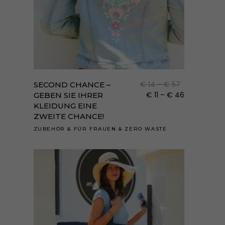
gewä
werd
Dies
Prod
weist
Preisspanne:
€
14
–
€
57
SECOND CHANCE –
mehr
€ 14
Preisspanne
€
11
–
€
46
GEBEN SIE IHRER
bis
€ 11
KLEIDUNG EINE
Varia
€ 57
bis
ZWEITE CHANCE!
auf.
€ 46
ZUBEHÖR
&
FÜR FRAUEN
&
ZERO WASTE
Die
Opti
könn
auf
der
Prod
gewä
werd