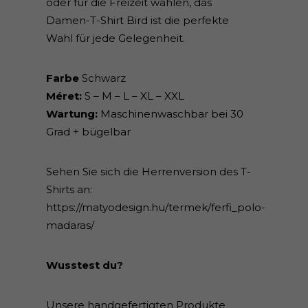
oder für die Freizeit wählen, das
Damen-T-Shirt Bird ist die perfekte
Wahl für jede Gelegenheit.
Farbe
Schwarz
Méret:
S – M – L – XL – XXL
Wartung:
Maschinenwaschbar bei 30
Grad + bügelbar
Sehen Sie sich die Herrenversion des T-
Shirts an:
https://matyodesign.hu/termek/ferfi_polo-
madaras/
Wusstest du?
Unsere handgefertigten Produkte