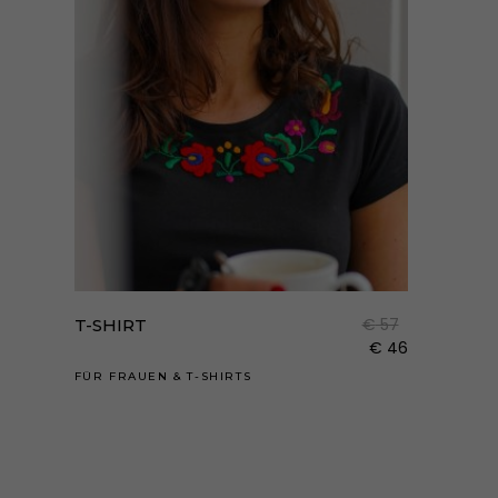
könn
auf
der
Prod
gewä
werd
Dies
Prod
weist
€
57
T-SHIRT
mehr
€
46
Varia
FÜR FRAUEN
&
T-SHIRTS
auf.
Die
Opti
könn