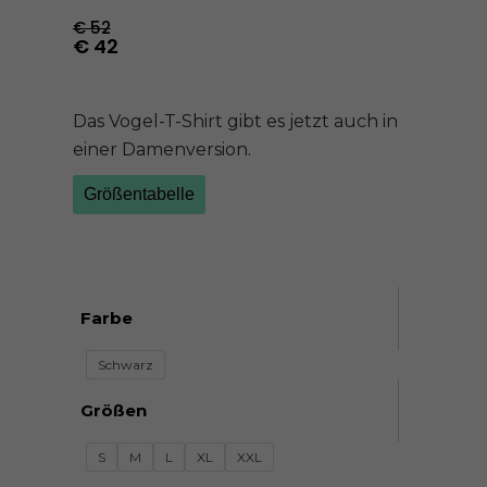
€
52
€
42
Das Vogel-T-Shirt gibt es jetzt auch in
einer Damenversion.
Größentabelle
Farbe
Schwarz
Größen
S
M
L
XL
XXL