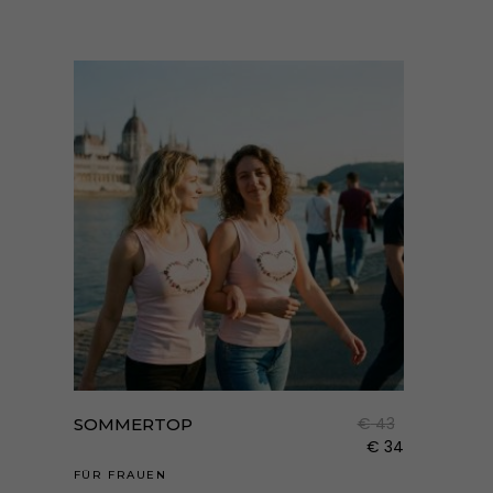
Dies
Prod
weist
€
43
SOMMERTOP
mehr
€
34
Varia
FÜR FRAUEN