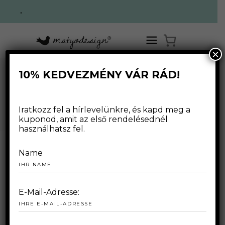
.
×
10% KEDVEZMÉNY VÁR RÁD!
,
HOME
/
WEBSHOP
/
FÜR FRAUEN
T-SHIRTS
/
DAMEN-T-SHIRT MIT VÖGELN
WEBSHOP
Iratkozz fel a hírlevelünkre, és kapd meg a
kuponod, amit az első rendelésednél
használhatsz fel.
Name
E-Mail-Adresse: