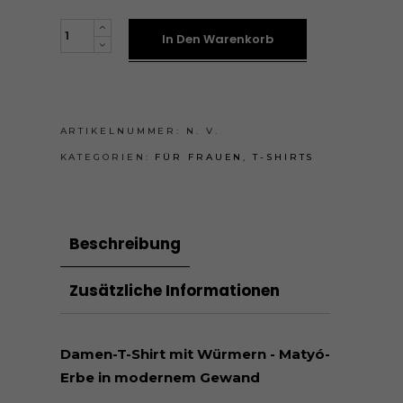
Madaras
In Den Warenkorb
női
póló
quantity
ARTIKELNUMMER:
N. V.
KATEGORIEN:
FÜR FRAUEN
,
T-SHIRTS
Beschreibung
Zusätzliche Informationen
Damen-T-Shirt mit Würmern - Matyó-
Erbe in modernem Gewand