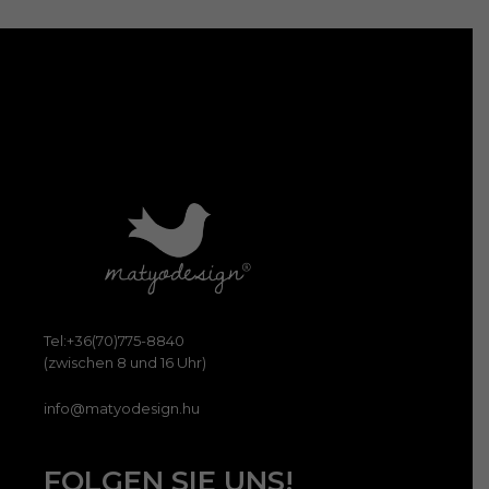
auf
der
Prod
gewä
werd
Tel:+36(70)775-8840
(zwischen 8 und 16 Uhr)
info@matyodesign.hu
FOLGEN SIE UNS!