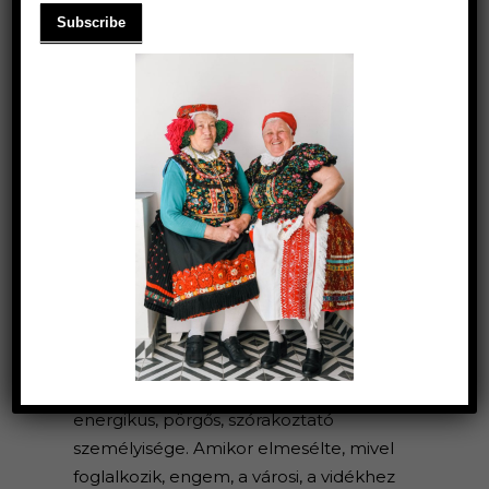
BABÓ ZSOLT
Néhány évvel ezelőtt ismerkedtem
meg Rozival egy közös barátunkon
keresztül, és rögtön megragadott
energikus, pörgős, szórakoztató
személyisége. Amikor elmesélte, mivel
foglalkozik, engem, a városi, a vidékhez