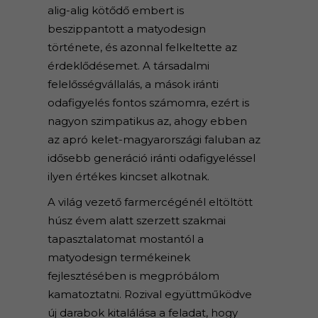
alig-alig kötődő embert is
beszippantott a matyodesign
története, és azonnal felkeltette az
érdeklődésemet. A társadalmi
felelősségvállalás, a mások iránti
odafigyelés fontos számomra, ezért is
nagyon szimpatikus az, ahogy ebben
az apró kelet-magyarországi faluban az
idősebb generáció iránti odafigyeléssel
ilyen értékes kincset alkotnak.
A világ vezető farmercégénél eltöltött
húsz évem alatt szerzett szakmai
tapasztalatomat mostantól a
matyodesign termékeinek
fejlesztésében is megpróbálom
kamatoztatni. Rozival együttműködve
új darabok kitalálása a feladat, hogy