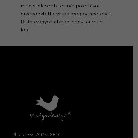
még szélesebb termékpalettával
örvendeztethessünk meg benneteket.
Biztos vagyok abban, hogy sikerülni
fog.
Phone: +36(70)775-8840