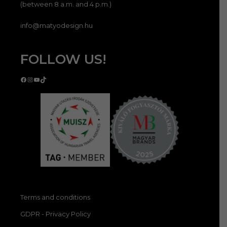
(between 8 a.m. and 4 p.m.)
info@matyodesign.hu
FOLLOW US!
Facebook
Instagram
YouTube
TikTok
Terms and conditions
GDPR - Privacy Policy