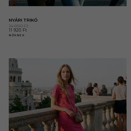
NYÁRI TRIKÓ
14 900
Ft
11 920
Ft
NŐKNEK