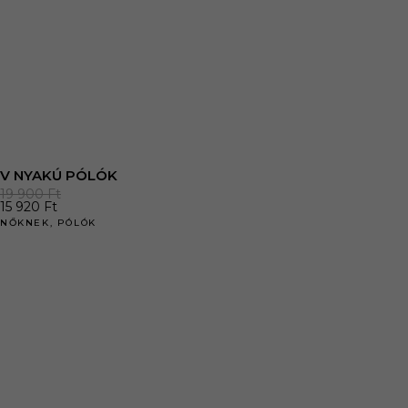
V NYAKÚ PÓLÓK
19 900
Ft
15 920
Ft
NŐKNEK
,
PÓLÓK