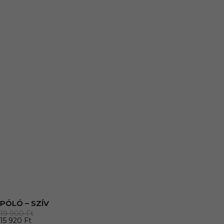
PÓLÓ – SZÍV
19 900
Ft
15 920
Ft