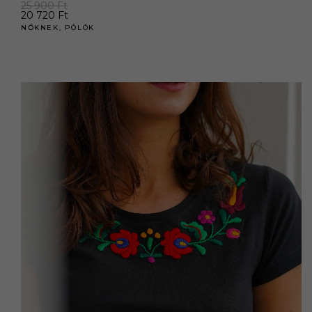
25 900
Ft
20 720
Ft
NŐKNEK
,
PÓLÓK