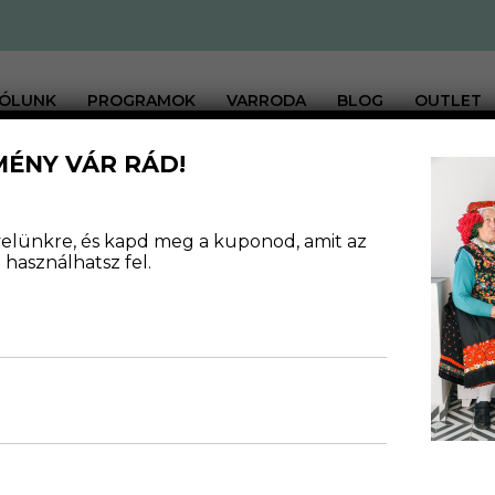
ÓLUNK
PROGRAMOK
VARRODA
BLOG
OUTLET
MÉNY VÁR RÁD!
levelünkre, és kapd meg a kuponod, amit az
használhatsz fel.
PONCSÓK
RUHÁK
PULÓVEREK
MELLÉNYEK