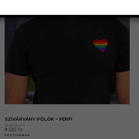
SZIVÁRVÁNY PÓLÓK – FÉRFI
11 900
Ft
9 520
Ft
FÉRFIAKNAK