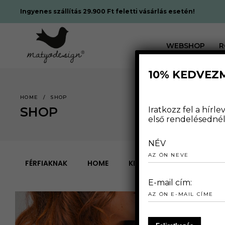
Ingyenes szállítás 29.900 Ft feletti vásárlás esetén!
WEBSHOP
R
10% KEDVEZ
HOME
/
SHOP
SHOP
Iratkozz fel a hír
első rendelésednél 
NÉV
FÉRFIAKNAK
HOME
KIEGÉSZÍTŐ
NŐKNEK
E-mail cím: