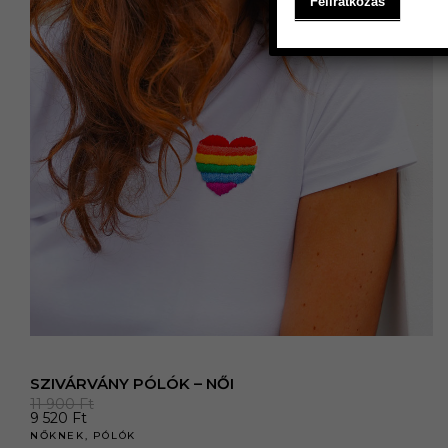
SZIVÁRVÁNY PÓLÓK – NŐI
11 900
Ft
9 520
Ft
NŐKNEK
,
PÓLÓK