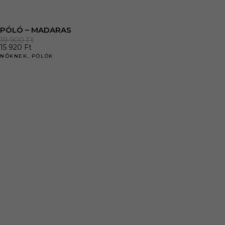
PÓLÓ – MADARAS
19 900
Ft
15 920
Ft
NŐKNEK
,
PÓLÓK