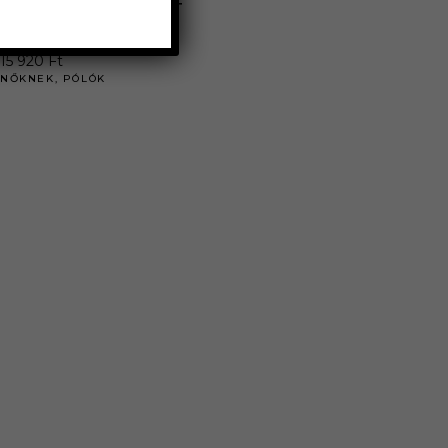
MINDENNAPI SZERETET
PÓLÓ
19 900
Ft
15 920
Ft
NŐKNEK
,
PÓLÓK