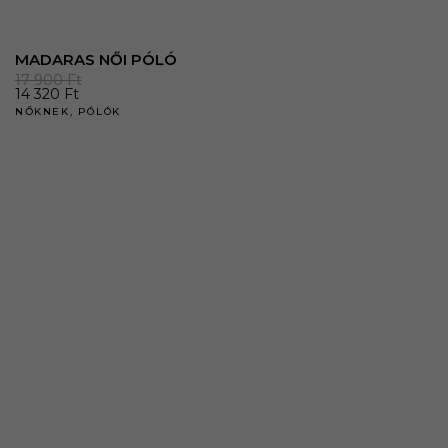
MADARAS NŐI PÓLÓ
17 900
Ft
14 320
Ft
NŐKNEK
,
PÓLÓK