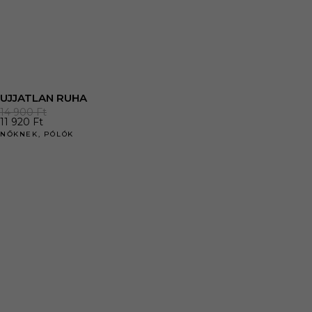
UJJATLAN RUHA
14 900
Ft
11 920
Ft
NŐKNEK
,
PÓLÓK