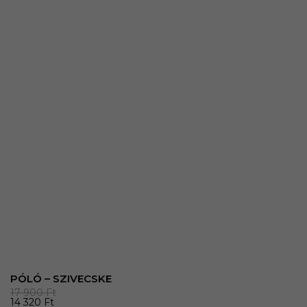
PÓLÓ – SZIVECSKE
17 900
Ft
14 320
Ft