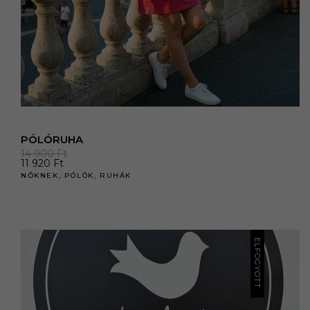
PÓLÓRUHA
14 900
Ft
11 920
Ft
NŐKNEK
,
PÓLÓK
,
RUHÁK
ELFOGYOTT