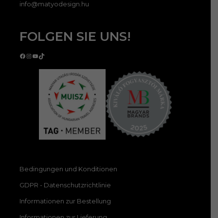
info@matyodesign.hu
FOLGEN SIE UNS!
Facebook
Instagram
YouTube
TikTok
Bedingungen und Konditionen
GDPR - Datenschutzrichtlinie
Informationen zur Bestellung
Informationen zur Lieferung