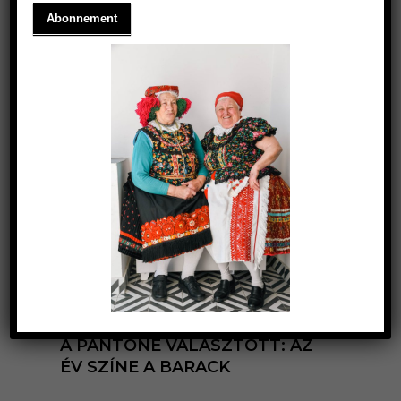
2024.08.01.
DAS MATYÓ-MUSTER
2019.10.14.
A MATYÓHÍMZÉS LEGENDÁJA
2024.03.29.
A PANTONE VÁLASZTOTT: AZ
ÉV SZÍNE A BARACK