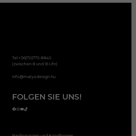
Tel:+36(70)775-8840
(zwischen 8 und 16 Uhr)
info@matyodesign.hu
FOLGEN SIE UNS!
Facebook
Instagram
YouTube
TikTok
Bedingungen und Konditionen