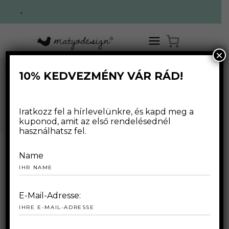
.
×
10% KEDVEZMÉNY VÁR RÁD!
TARD
Iratkozz fel a hírlevelünkre, és kapd meg a
kuponod, amit az első rendelésednél
használhatsz fel.
Name
2022.03.24.
E-Mail-Adresse:
A BÉKE MADARA