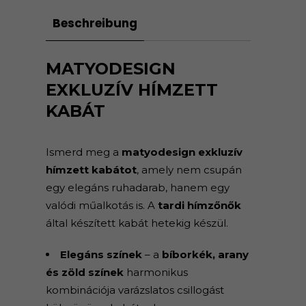
Beschreibung
MATYODESIGN
EXKLUZÍV HÍMZETT
KABÁT
Ismerd meg a
matyodesign exkluzív
hímzett kabátot
, amely nem csupán
egy elegáns ruhadarab, hanem egy
valódi műalkotás is. A
tardi hímzőnők
által készített kabát hetekig készül.
Elegáns színek
– a
bíborkék, arany
és zöld színek
harmonikus
kombinációja varázslatos csillogást