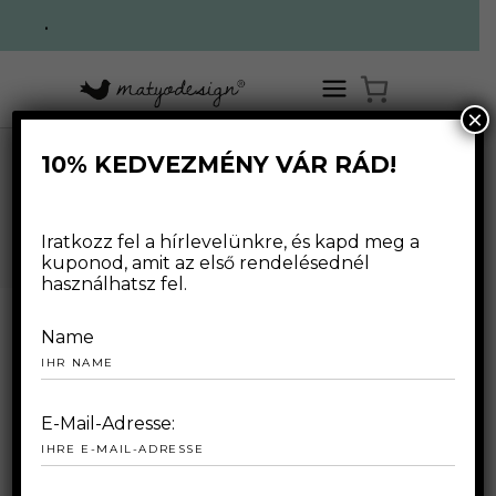
.
×
10% KEDVEZMÉNY VÁR RÁD!
,
HOME
/
WEBSHOP
/
MÄNTEL
FÜR FRAUEN
/
EXKLUSIVER MANTEL
WEBSHOP
Iratkozz fel a hírlevelünkre, és kapd meg a
kuponod, amit az első rendelésednél
használhatsz fel.
Name
E-Mail-Adresse: