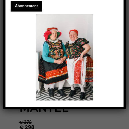
EXKLUSIVER
MANTEL
€
372
€
298