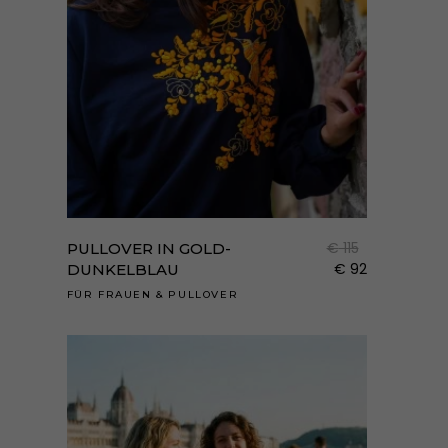
Dies
Prod
weist
€
115
PULLOVER IN GOLD-
mehr
€
92
DUNKELBLAU
Varia
FÜR FRAUEN
&
PULLOVER
auf.
Die
Opti
könn
auf
der