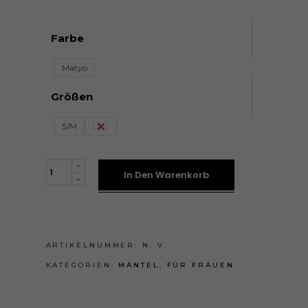
Farbe
Matyo
Größen
S/M
L/XL
EXKLUZÍV
In Den Warenkorb
KABÁT
quantity
ARTIKELNUMMER:
N. V.
KATEGORIEN:
MÄNTEL
,
FÜR FRAUEN