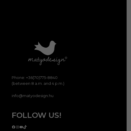
Phone: +36(70)775-8840
(between 8 a.m. and 4 p.m.)
info@matyodesign.hu
FOLLOW US!
Facebook
Instagram
YouTube
TikTok