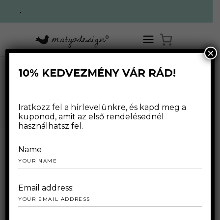
.
×
10% KEDVEZMÉNY VÁR RÁD!
MATYODESIGN
TOURS
Iratkozz fel a hírlevelünkre, és kapd meg a
kuponod, amit az első rendelésednél
használhatsz fel.
Name
2019.10.14.
Email address: