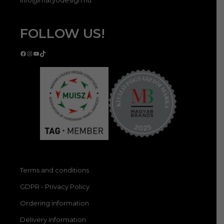
info@matyodesign.hu
FOLLOW US!
Facebook
Instagram
YouTube
TikTok
Terms and conditions
GDPR - Privacy Policy
Ordering information
Delivery information