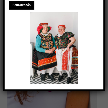
PULÓVEREK
MELLÉNYEK
OUTLET
ZERO WASTE