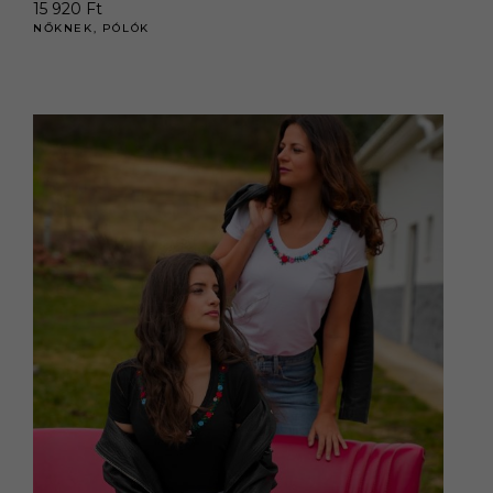
15 920
Ft
NŐKNEK
,
PÓLÓK