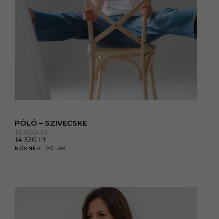
PÓLÓ – SZIVECSKE
17 900
Ft
14 320
Ft
NŐKNEK
,
PÓLÓK