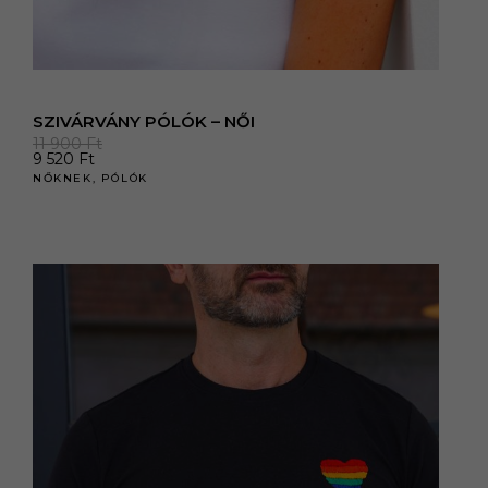
SZIVÁRVÁNY PÓLÓK – NŐI
11 900
Ft
9 520
Ft
NŐKNEK
,
PÓLÓK