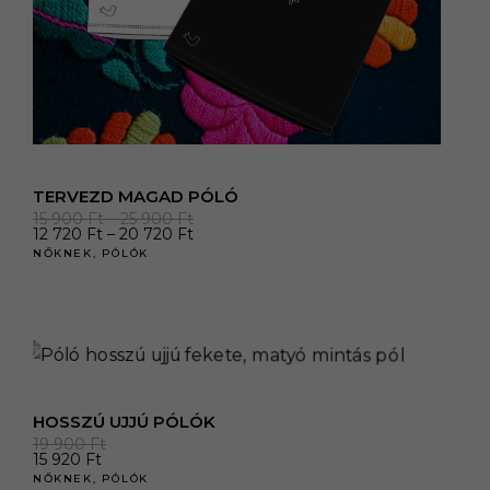
TERVEZD MAGAD PÓLÓ
Ártartomány:
15 900
Ft
–
25 900
Ft
15
Ártartomány:
12 720
Ft
–
20 720
Ft
900 Ft
12
NŐKNEK
,
PÓLÓK
-
720 Ft
25
-
900 Ft
20
720 Ft
HOSSZÚ UJJÚ PÓLÓK
19 900
Ft
15 920
Ft
NŐKNEK
,
PÓLÓK