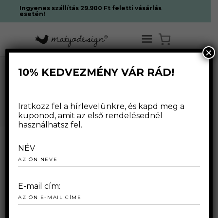
Ingyenes szállítás 29.900 Ft feletti vásárlás
esetén!
×
10% KEDVEZMÉNY VÁR RÁD!
HOME
/
SHOP
SHOP
Iratkozz fel a hírlevelünkre, és kapd meg a
kuponod, amit az első rendelésednél
használhatsz fel.
NÉV
FÉRFIAKNAK
HOME
KIEGÉSZÍTŐ
E-mail cím:
NŐKNEK
PONCSÓK
RUHÁK