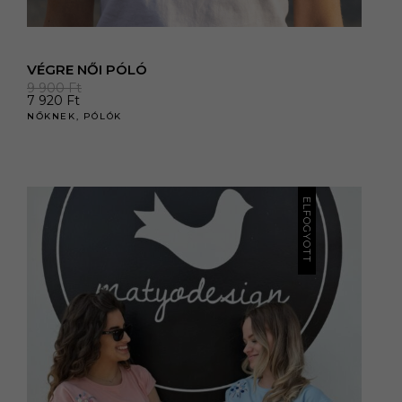
VÉGRE NŐI PÓLÓ
9 900
Ft
7 920
Ft
NŐKNEK
,
PÓLÓK
ELFOGYOTT