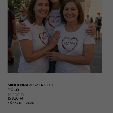
MINDENNAPI SZERETET
PÓLÓ
19 900
Ft
15 920
Ft
NŐKNEK
,
PÓLÓK