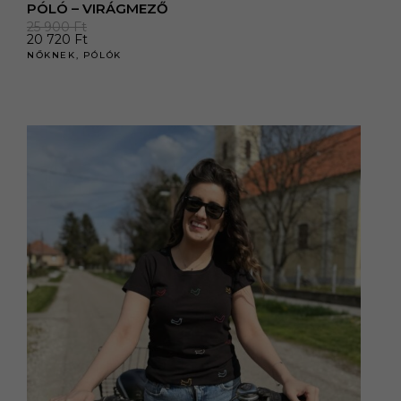
PÓLÓ – VIRÁGMEZŐ
25 900
Ft
20 720
Ft
NŐKNEK
,
PÓLÓK