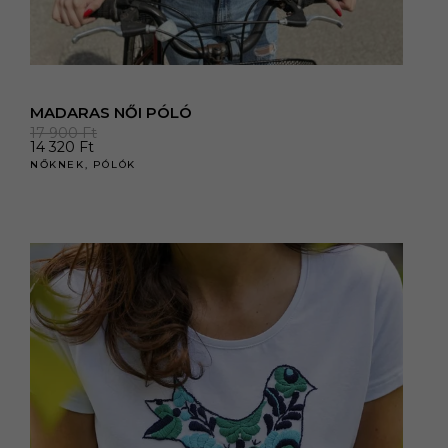
MADARAS NŐI PÓLÓ
17 900
Ft
14 320
Ft
NŐKNEK
,
PÓLÓK