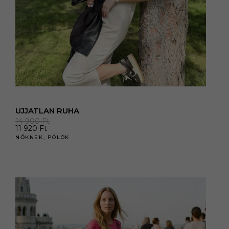
UJJATLAN RUHA
14 900
Ft
11 920
Ft
NŐKNEK
,
PÓLÓK