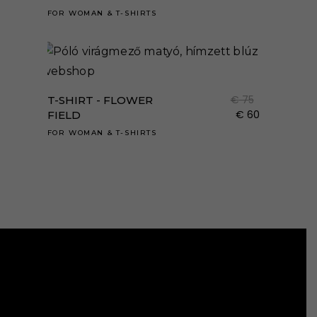
term
-
€ 37
variá
FOR WOMAN
&
T-SHIRTS
válas
€ 75
-
van.
ki
€ 60
A
Enne
válto
a
a
term
€
75
T-SHIRT - FLOWER
term
több
€
60
FIELD
válas
variá
FOR WOMAN
&
T-SHIRTS
ki
van.
A
válto
a
term
válas
ki