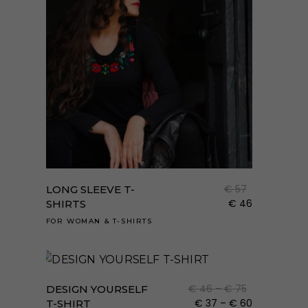
a
term
válas
ki
Enne
a
term
€
57
LONG SLEEVE T-
több
€
46
SHIRTS
variá
FOR WOMAN
&
T-SHIRTS
van.
Enne
A
a
válto
term
Ártartomány
€
46
–
€
75
DESIGN YOURSELF
a
több
€ 46
Ártartomán
€
37
–
€
60
T-SHIRT