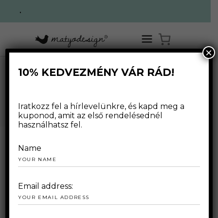
.
×
10% KEDVEZMÉNY VÁR RÁD!
,
,
HOME
/
WEBSHOP
/
FOR WOMAN
PONCHOS
NEW
/
PONCHOS
WEBSHOP
Iratkozz fel a hírlevelünkre, és kapd meg a
kuponod, amit az első rendelésednél
használhatsz fel.
Name
Email address: