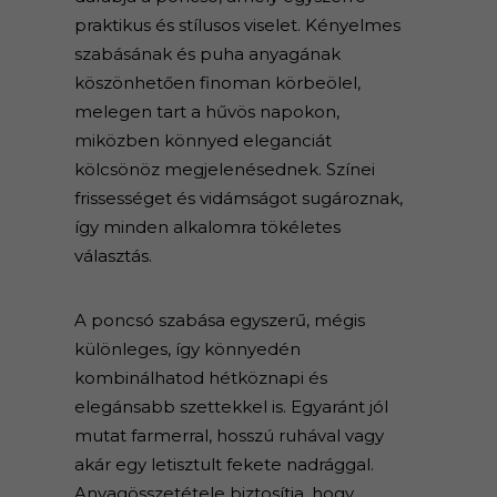
praktikus és stílusos viselet. Kényelmes
szabásának és puha anyagának
köszönhetően finoman körbeölel,
melegen tart a hűvös napokon,
miközben könnyed eleganciát
kölcsönöz megjelenésednek. Színei
frissességet és vidámságot sugároznak,
így minden alkalomra tökéletes
választás.
A poncsó szabása egyszerű, mégis
különleges, így könnyedén
kombinálhatod hétköznapi és
elegánsabb szettekkel is. Egyaránt jól
mutat farmerral, hosszú ruhával vagy
akár egy letisztult fekete nadrággal.
Anyagösszetétele biztosítja, hogy