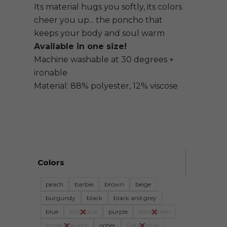
Its material hugs you softly, its colors
cheer you up... the poncho that
keeps your body and soul warm
Available in one size!
Machine washable at 30 degrees +
ironable
Material: 88% polyester, 12% viscose
Colors
peach
barbie
brown
beige
burgundy
black
black and grey
blue
King blue
purple
dark green
forget-me-not
ocher
Petrol blue