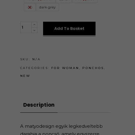
red
dark grey
PONCSÓK
Add To Basket
quantity
SKU:
N/A
CATEGORIES:
FOR WOMAN
,
PONCHOS
,
NEW
Description
A matyodesign egyik legkedveltebb
darabja a poncsó, amely egyszerre