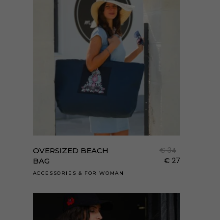
Enne
a
term
€
34
OVERSIZED BEACH
több
€
27
BAG
variá
ACCESSORIES
&
FOR WOMAN
van.
A
válto