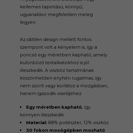
kellemes tapintású, könnyű,
ugyanakkor megfelelően meleg
legyen.
Az időtlen design mellett fontos
szempont volt a kényelem is, így a
poncsó egy méretben kapható, amely
különböző testalkatokhoz is jól
illeszkedik. A viszkóz tartalmának
köszönhetően enyhén rugalmas, így
nem szorít vagy korlátoz a mozgásban,
hanem igazodik viselőjéhez.
Egy méretben kapható
, így
könnyen illeszkedik
Material:
88% poliészter, 12% viszkóz
30 fokon mosógépben mosható