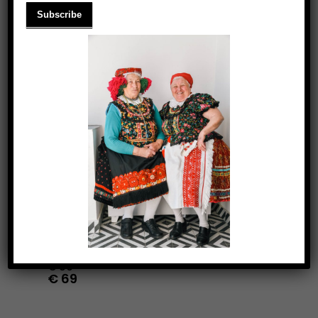
PONCHOS
€
86
€
69