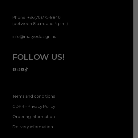
Phone: +36(70)775-8840
(between 8 a.m. and 4 p.m.)
info@matyodesign.hu
FOLLOW US!
Facebook
Instagram
YouTube
TikTok
Terms and conditions
GDPR - Privacy Policy
Ordering information
Delivery information