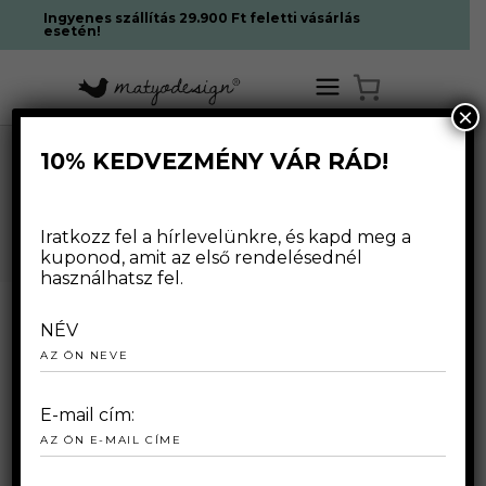
Ingyenes szállítás 29.900 Ft feletti vásárlás
esetén!
×
10% KEDVEZMÉNY VÁR RÁD!
PONCSÓK
Iratkozz fel a hírlevelünkre, és kapd meg a
kuponod, amit az első rendelésednél
használhatsz fel.
NÉV
Egy termék se felelt meg a
E-mail cím:
keresésnek.