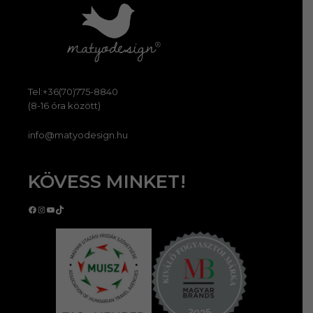
Tel:+36(70)775-8840
(8-16 óra között)
info@matyodesign.hu
KÖVESS MINKET!
Facebook
Instagram
YouTube
TikTok