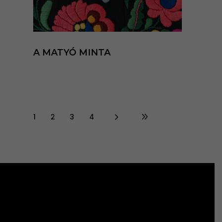
A MATYÓ MINTA
1
2
3
4