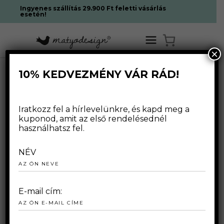
Ingyenes szállítás 29.900 Ft feletti vásárlás
esetén!
×
10% KEDVEZMÉNY VÁR RÁD!
2025.03.21.
Iratkozz fel a hírlevelünkre, és kapd meg a
kuponod, amit az első rendelésednél
használhatsz fel.
NÉV
E-mail cím: