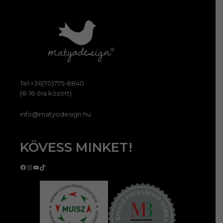
Tel:+36(70)775-8840
(8-16 óra között)
info@matyodesign.hu
KÖVESS MINKET!
Facebook
Instagram
YouTube
TikTok