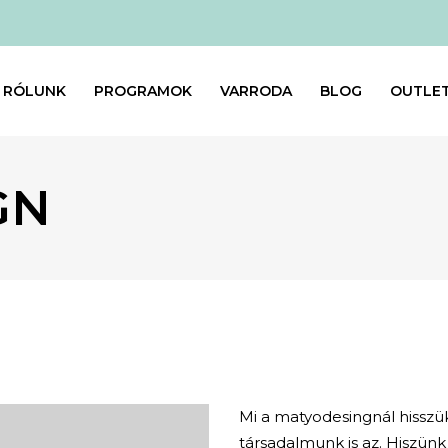
RÓLUNK
PROGRAMOK
VARRODA
BLOG
OUTLE
GN
Mi a matyodesingnál hisszük,
társadalmunk is az. Hiszünk