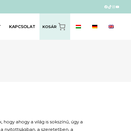
Facebook
TikTok
Instagram
YouTub
T
KAPCSOLAT
KOSÁR
 hogy ahogy a világ is sokszínű, úgy a
 a nyitottságban, a szeretetben, a