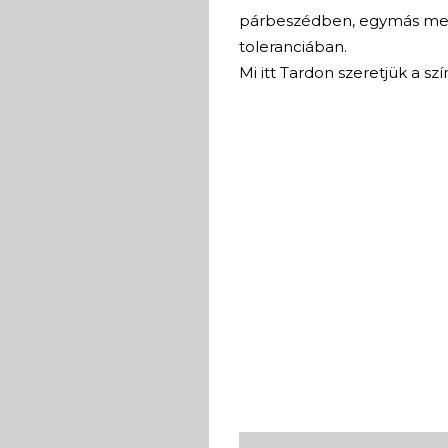
párbeszédben, egymás meg
toleranciában.
Mi itt Tardon szeretjük a sz