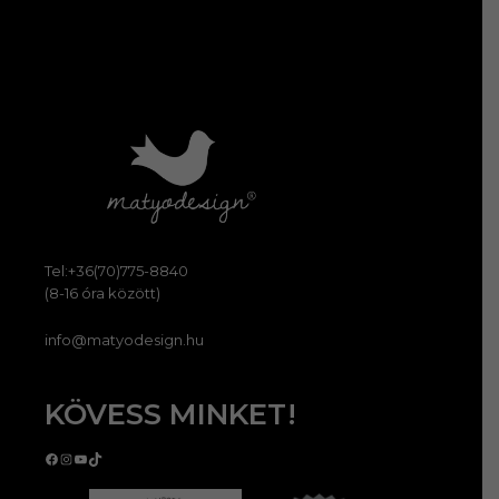
Tel:+36(70)775-8840
(8-16 óra között)
info@matyodesign.hu
KÖVESS MINKET!
Facebook
Instagram
YouTube
TikTok