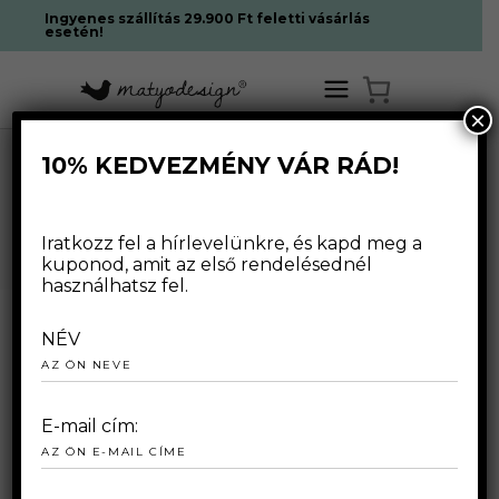
Ingyenes szállítás 29.900 Ft feletti vásárlás
esetén!
×
10% KEDVEZMÉNY VÁR RÁD!
NOVEMBER 2024
Iratkozz fel a hírlevelünkre, és kapd meg a
kuponod, amit az első rendelésednél
használhatsz fel.
NÉV
2024.11.08.
E-mail cím: