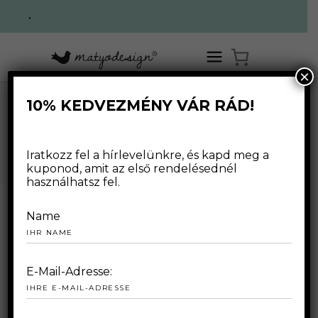
.
×
10% KEDVEZMÉNY VÁR RÁD!
MÄRZ 2021
Iratkozz fel a hírlevelünkre, és kapd meg a
kuponod, amit az első rendelésednél
használhatsz fel.
Name
2021.03.08.
E-Mail-Adresse: