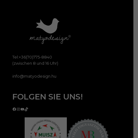
Tel:+36(70)775-8840
(zwischen 8 und 16 Uhr)
info@matyodesign.hu
FOLGEN SIE UNS!
Facebook
Instagram
YouTube
TikTok