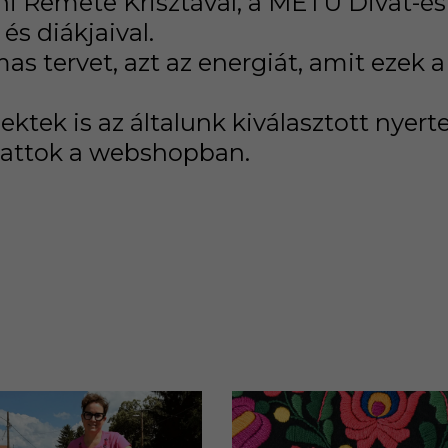
i Remete Krisztával, a METU Divat-és 
s diákjaival.
s tervet, azt az energiát, amit ezek a
ek is az általunk kiválasztott nyert
thattok a webshopban.