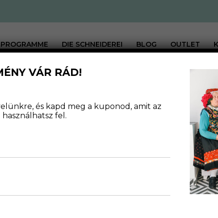
PROGRAMME
DIE SCHNEIDEREI
BLOG
OUTLET
MÉNY VÁR RÁD!
GN
levelünkre, és kapd meg a kuponod, amit az
használhatsz fel.
ŰKÖDÉS