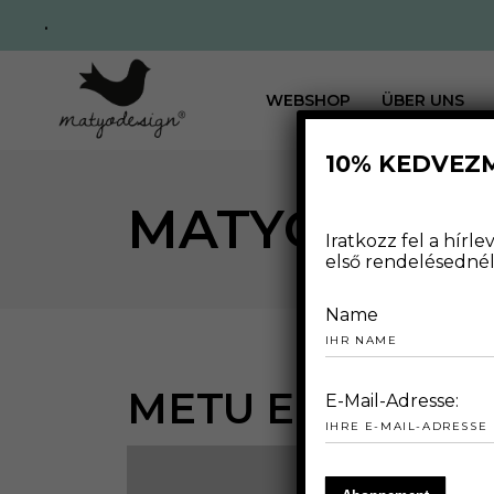
.
WEBSHOP
ÜBER UNS
10% KEDVEZ
MATYODESI
Iratkozz fel a hír
első rendelésednél 
Name
METU EGYÜTTM
E-Mail-Adresse: