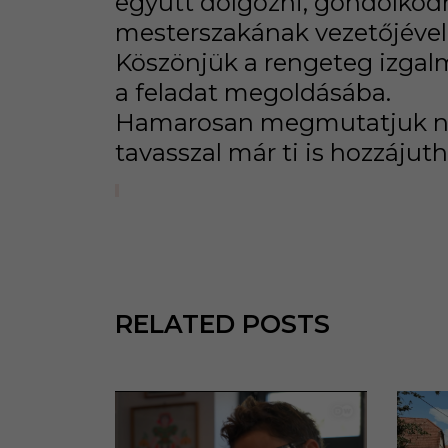
együtt dolgozni, gondolkodn
mesterszakának vezetőjével é
Köszönjük a rengeteg izgalma
a feladat megoldásába.
Hamarosan megmutatjuk nekt
tavasszal már ti is hozzáju
RELATED POSTS