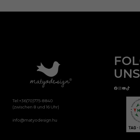
FOL
UNS
Facebook
Instagram
YouTube
TikTok
Tel:+36(70)775-8840
(zwischen 8 und 16 Uhr)
info@matyodesign.hu