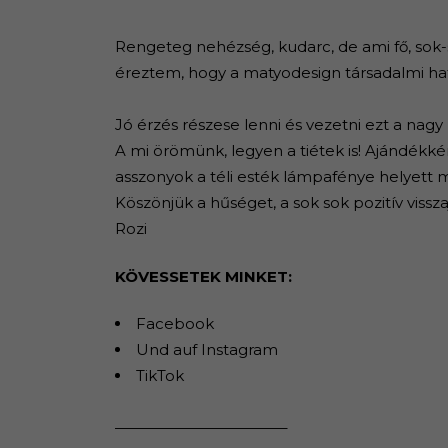
Rengeteg nehézség, kudarc, de ami fő, sok-
éreztem, hogy a matyodesign társadalmi ha
Jó érzés részese lenni és vezetni ezt a nag
A mi örömünk, legyen a tiétek is! Ajándékk
asszonyok a téli esték lámpafénye helyett m
Köszönjük a hűséget, a sok sok pozitív vissza
Rozi
KÖVESSETEK MINKET:
Facebook
Und auf Instagram
TikTok
———————————–