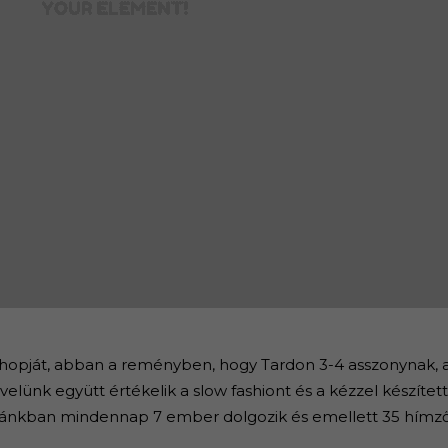
shopját, abban a reményben, hogy Tardon 3-4 asszonynak, 
 velünk együtt értékelik a slow fashiont és a kézzel készítet
arrodánkban mindennap 7 ember dolgozik és emellett 35 hímző