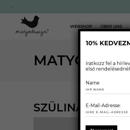
.
WEBSHOP
ÜBER UNS
10% KEDVEZ
MATYODESI
Iratkozz fel a hír
első rendelésednél 
Name
SZÜLINAP
E-Mail-Adresse: