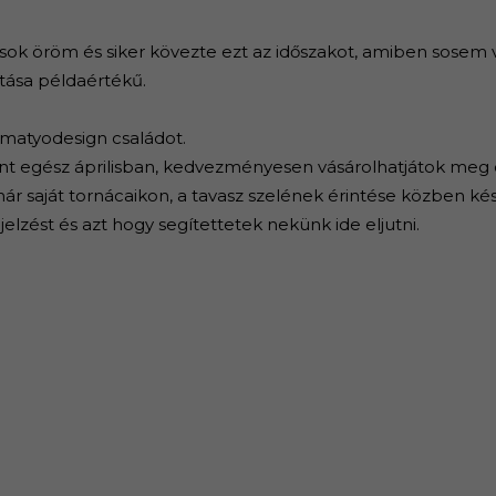
sok öröm és siker kövezte ezt az időszakot, amiben sosem 
tása példaértékű.
y matyodesign családot.
ént egész áprilisban, kedvezményesen vásárolhatjátok meg
ár saját tornácaikon, a tavasz szelének érintése közben ké
jelzést és azt hogy segítettetek nekünk ide eljutni.