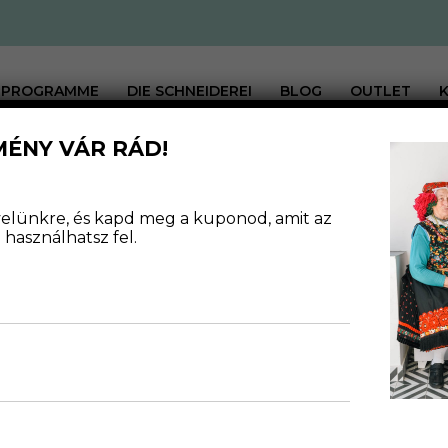
PROGRAMME
DIE SCHNEIDEREI
BLOG
OUTLET
MÉNY VÁR RÁD!
GN
levelünkre, és kapd meg a kuponod, amit az
használhatsz fel.