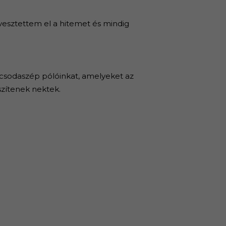
vesztettem el a hitemet és mindig
 csodaszép pólóinkat, amelyeket az
szítenek nektek.