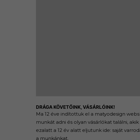
DRÁGA KÖVETŐINK, VÁSÁRLÓINK!
Ma 12 éve indítottuk el a matyodesign web
munkát adni és olyan vásárlókat találni, akik
ezalatt a 12 év alatt eljutunk ide: saját v
a munkánkat.