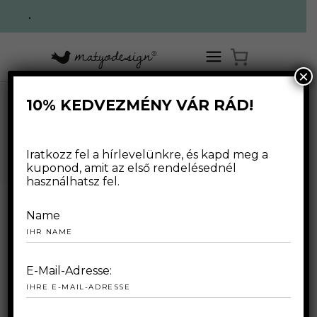
.
×
10% KEDVEZMÉNY VÁR RÁD!
AUTHOR: BREZY
Iratkozz fel a hírlevelünkre, és kapd meg a
kuponod, amit az első rendelésednél
használhatsz fel.
Name
2023.03.02.
E-Mail-Adresse: