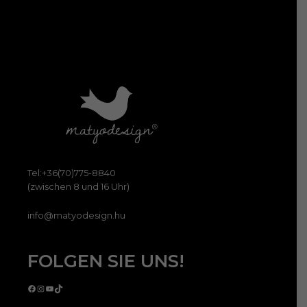
Tel:+36(70)775-8840
(zwischen 8 und 16 Uhr)
info@matyodesign.hu
FOLGEN SIE UNS!
Facebook
Instagram
YouTube
TikTok