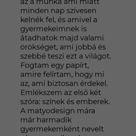
az a munka ami miatt
minden nap szívesen
kelnék fel, és amivel a
gyermekeimnek is
átadhatok majd valami
örökséget, ami jobbá és
szebbé teszi ezt a világot.
Fogtam egy papírt,
amire felírtam, hogy mi
az, ami biztosan érdekel.
Emlékszem az első két
szóra: színek és emberek.
A matyodesign mára
már harmadik
gyermekemként nevelt