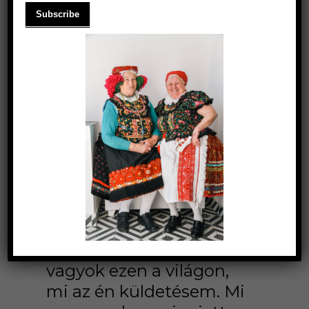
Lola születése óta
nagyon sokat
gondolkodtam azon,
hogy ki vagyok én, miért
vagyok ezen a világon,
mi az én küldetésem. Mi