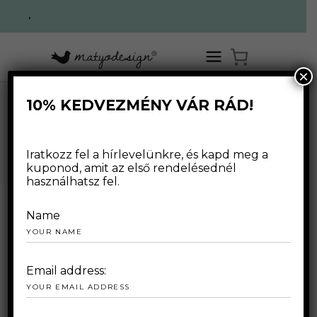
.
×
10% KEDVEZMÉNY VÁR RÁD!
MATYODESIGN
Iratkozz fel a hírlevelünkre, és kapd meg a
kuponod, amit az első rendelésednél
használhatsz fel.
Name
SZÍNEK ÉS EMBEREK
Email address: