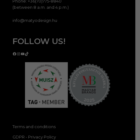
Phone: +36(70)775-8840
(between 8 a.m. and 4 p.m.)
info@matyodesign.hu
FOLLOW US!
Facebook
Instagram
YouTube
TikTok
Terms and conditions
GDPR - Privacy Policy