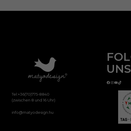
FOL
UNS
Facebook
Instagram
YouTube
TikTok
Tel:+36(70)775-8840
(zwischen 8 und 16 Uhr)
info@matyodesign.hu