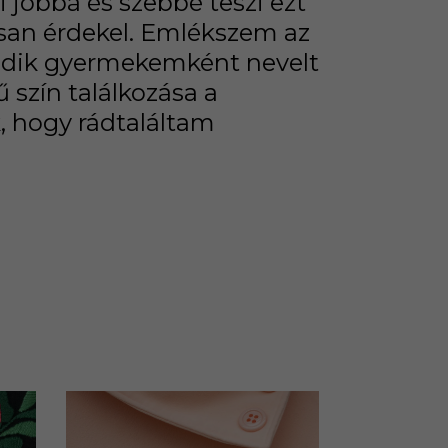
jobbá és szebbé teszi ezt
tosan érdekel. Emlékszem az
madik gyermekemként nevelt
szín találkozása a
k, hogy rádtaláltam