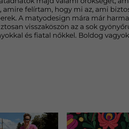
átadhatok majd valami örökséget, ami 
, amire felírtam, hogy mi az, ami biz
emberek. A matyodesign mára már har
tosan visszaköszön az a sok gyönyőrű 
yokkal és fiatal nőkkel. Boldog vagyo