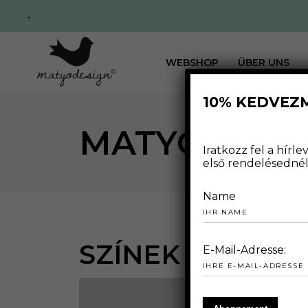
.
WEBSHOP
ÜBER UNS
10% KEDVEZ
MATYODESI
Iratkozz fel a hír
első rendelésednél 
Name
SZÍNEK ÉS EMB
E-Mail-Adresse: