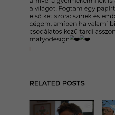
amivel a gyermekeimnek is 
a világot. Fogtam egy papírt
első két szóra: színek és 
cégem, amiben ha valami biz
csodálatos kezű tardi asszon
matyodesign
RELATED POSTS