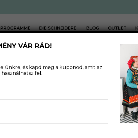
PROGRAMME
DIE SCHNEIDEREI
BLOG
OUTLET
MÉNY VÁR RÁD!
GN
levelünkre, és kapd meg a kuponod, amit az
használhatsz fel.
EREK