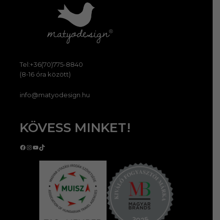
Tel:+36(70)775-8840
(8-16 óra között)
info@matyodesign.hu
KÖVESS MINKET!
Facebook
Instagram
YouTube
TikTok