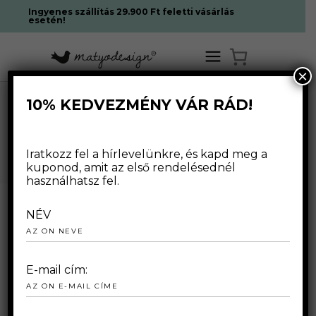
Ingyenes szállítás 29.900 Ft feletti vásárlás
esetén!
×
10% KEDVEZMÉNY VÁR RÁD!
NADRÁGOK
Iratkozz fel a hírlevelünkre, és kapd meg a
kuponod, amit az első rendelésednél
használhatsz fel.
NÉV
Egy termék se felelt meg a
E-mail cím:
keresésnek.