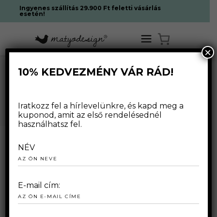
Ingyenes szállítás 29.900 Ft feletti vásárlás
esetén!
×
10% KEDVEZMÉNY VÁR RÁD!
KULTÚRA TAG
Iratkozz fel a hírlevelünkre, és kapd meg a
kuponod, amit az első rendelésednél
használhatsz fel.
NÉV
2024.12.03.
E-mail cím: