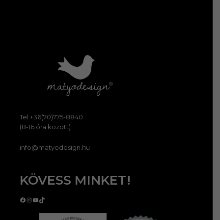
Tel:+36(70)775-8840
(8-16 óra között)
info@matyodesign.hu
KÖVESS MINKET!
Facebook
Instagram
YouTube
TikTok