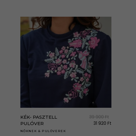
Enne
a
term
39 900
Ft
KÉK- PASZTELL
több
31 920
Ft
PULÓVER
variá
NŐKNEK
&
PULÓVEREK