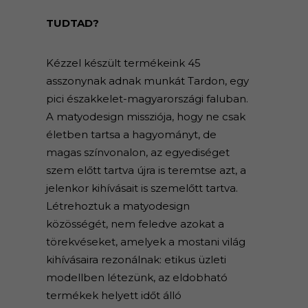
TUDTAD?
Kézzel készült termékeink 45
asszonynak adnak munkát Tardon, egy
pici északkelet-magyarországi faluban.
A matyodesign missziója, hogy ne csak
életben tartsa a hagyományt, de
magas színvonalon, az egyediséget
szem előtt tartva újra is teremtse azt, a
jelenkor kihívásait is szemelőtt tartva.
Létrehoztuk a matyodesign
közösségét, nem feledve azokat a
törekvéseket, amelyek a mostani világ
kihívásaira rezonálnak: etikus üzleti
modellben létezünk, az eldobható
termékek helyett időt álló