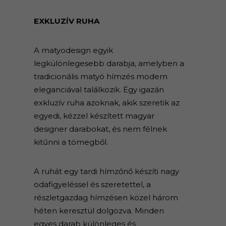
EXKLUZÍV RUHA
A matyodesign egyik
legkülönlegesebb darabja, amelyben a
tradicionális matyó hímzés modern
eleganciával találkozik. Egy igazán
exkluzív ruha azoknak, akik szeretik az
egyedi, kézzel készített magyar
designer darabokat, és nem félnek
kitűnni a tömegből.
A ruhát egy tardi hímzőnő készíti nagy
odafigyeléssel és szeretettel, a
részletgazdag hímzésen közel három
héten keresztül dolgozva. Minden
egyes darab különleges és