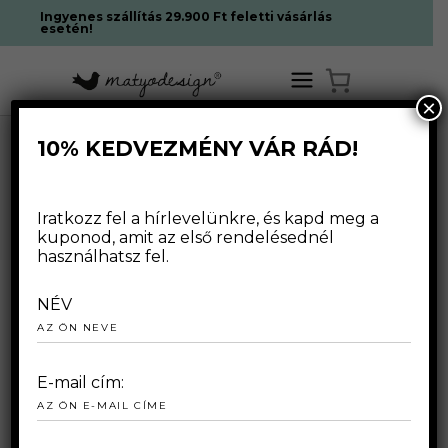
Ingyenes szállítás 29.900 Ft feletti vásárlás
esetén!
×
10% KEDVEZMÉNY VÁR RÁD!
,
HOME
/
WEBSHOP
/
NŐKNEK
RUHÁK
/
EXKLUZÍV RUHÁK
WEBSHOP
Iratkozz fel a hírlevelünkre, és kapd meg a
kuponod, amit az első rendelésednél
használhatsz fel.
NÉV
E-mail cím: