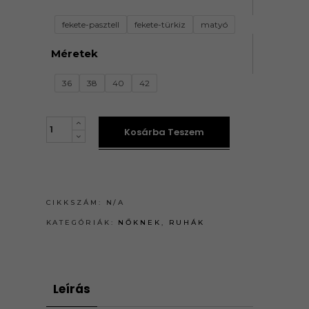
fekete-pasztell
fekete-türkiz
matyó
Méretek
36
38
40
42
EXKLUZÍV
Kosárba Teszem
RUHÁK
quantity
CIKKSZÁM:
N/A
KATEGÓRIÁK:
NŐKNEK
,
RUHÁK
Leírás