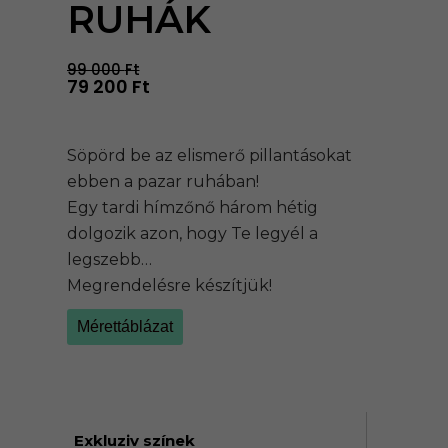
RUHÁK
99 000
Ft
79 200
Ft
Söpörd be az elismerő pillantásokat
ebben a pazar ruhában!
Egy tardi hímzőnő három hétig
dolgozik azon, hogy Te legyél a
legszebb…
Megrendelésre készítjük!
Mérettáblázat
Exkluziv színek