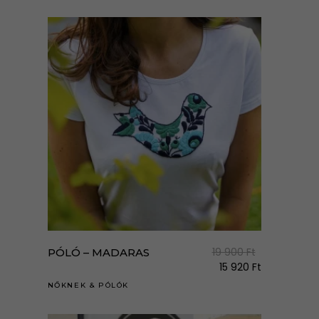
van.
A
válto
a
term
válas
ki
Enne
a
term
19 900
Ft
PÓLÓ – MADARAS
több
15 920
Ft
variá
NŐKNEK
&
PÓLÓK
van.