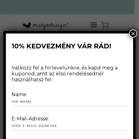
.
×
10% KEDVEZMÉNY VÁR RÁD!
HAGYOMÁNY TAG
Iratkozz fel a hírlevelünkre, és kapd meg a
kuponod, amit az első rendelésednél
használhatsz fel.
Name
2024.08.01.
E-Mail-Adresse: