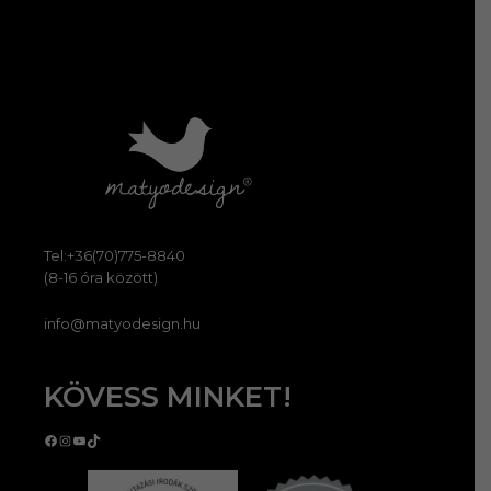
Tel:+36(70)775-8840
(8-16 óra között)
info@matyodesign.hu
KÖVESS MINKET!
Facebook
Instagram
YouTube
TikTok