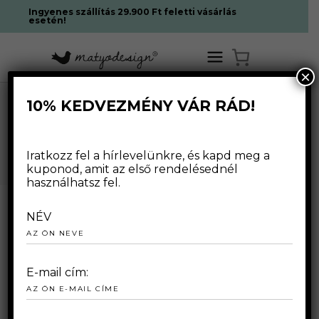
Ingyenes szállítás 29.900 Ft feletti vásárlás
esetén!
×
10% KEDVEZMÉNY VÁR RÁD!
HAGYOMÁNY TAG
Iratkozz fel a hírlevelünkre, és kapd meg a
kuponod, amit az első rendelésednél
használhatsz fel.
NÉV
2024.08.01.
E-mail cím: