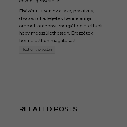
egyedi igényeket is.
Elsőként itt van ez a laza, praktikus,
divatos ruha, leljetek benne annyi
örömet, amennyi energiát beletettünk,
hogy megszülethessen. Érezzétek
benne otthon magatokat!
Text on the button
RELATED POSTS