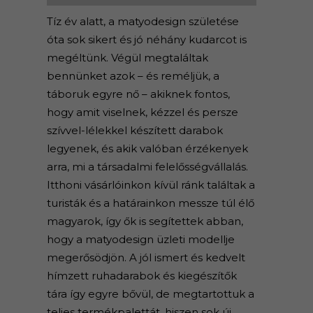
Tíz év alatt, a matyodesign születése
óta sok sikert és jó néhány kudarcot is
megéltünk. Végül megtaláltak
bennünket azok – és reméljük, a
táboruk egyre nő – akiknek fontos,
hogy amit viselnek, kézzel és persze
szívvel-lélekkel készített darabok
legyenek, és akik valóban érzékenyek
arra, mi a társadalmi felelősségvállalás.
Itthoni vásárlóinkon kívül ránk találtak a
turisták és a határainkon messze túl élő
magyarok, így ők is segítettek abban,
hogy a matyodesign üzleti modellje
megerősödjön. A jól ismert és kedvelt
hímzett ruhadarabok és kiegészítők
tára így egyre bővül, de megtartottuk a
teljes termékpalettát, hiszen sok új