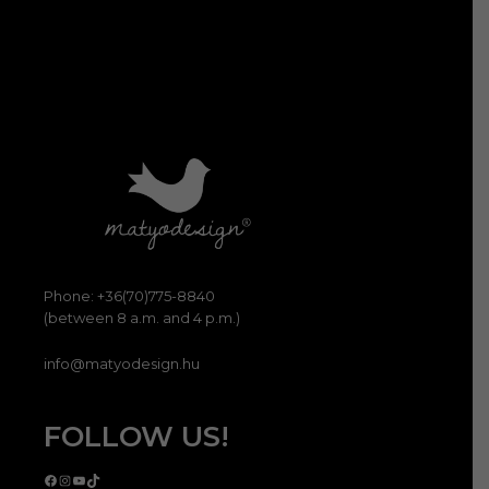
Phone: +36(70)775-8840
(between 8 a.m. and 4 p.m.)
info@matyodesign.hu
FOLLOW US!
Facebook
Instagram
YouTube
TikTok