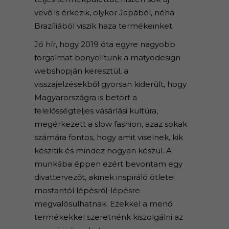
vevő is érkezik, olykor Japából, néha
Brazíliából viszik haza termékeinket.
Jó hír, hogy 2019 óta egyre nagyobb
forgalmat bonyolítunk a matyodesign
webshopján keresztül, a
visszajelzésekből gyorsan kiderült, hogy
Magyarországra is betört a
felelősségteljes vásárlási kultúra,
megérkezett a slow fashion, azaz sokak
számára fontos, hogy amit viselnek, kik
készítik és mindez hogyan készül. A
munkába éppen ezért bevontam egy
divattervezőt, akinek inspiráló ötletei
mostantól lépésről-lépésre
megvalósulhatnak. Ezekkel a menő
termékekkel szeretnénk kiszolgálni az