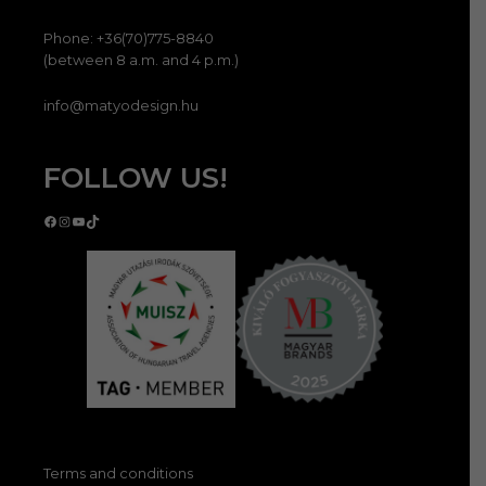
Phone: +36(70)775-8840
(between 8 a.m. and 4 p.m.)
info@matyodesign.hu
FOLLOW US!
Facebook
Instagram
YouTube
TikTok
Terms and conditions