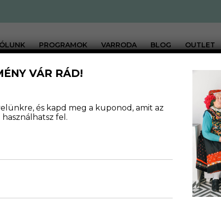
ÓLUNK
PROGRAMOK
VARRODA
BLOG
OUTLET
MÉNY VÁR RÁD!
EZY
levelünkre, és kapd meg a kuponod, amit az
használhatsz fel.
2022.12.02.
2024.08.09.