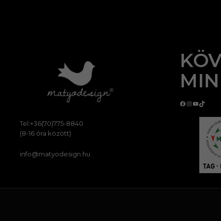
KÖV
MIN
Facebook
Instagram
YouTube
TikTok
Tel:+36(70)775-8840
(8-16 óra között)
info@matyodesign.hu