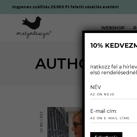
Ingyenes szállítás 29.900 Ft feletti vásárlás esetén!
WEBSHOP
R
10% KEDVEZ
AUTHOR: BR
Iratkozz fel a hír
első rendelésednél 
NÉV
E-mail cím:
2021.08.01.